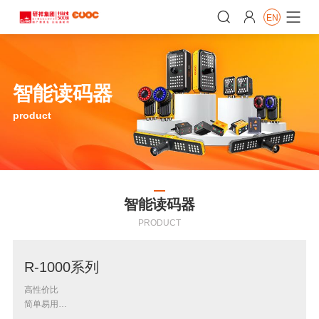


EN

智能读码器
product
智能读码器
PRODUCT
R-1000系列
高性价比
简单易用
协作友好