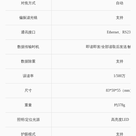
对焦方式
自动
偏振滤光镜
支持
通讯接口
Ethernet、RS232
数据传输时机
即读即发
/
全部读取后发送
/
触发
数据除重
支持
误读率
1/500万
尺寸
83*59*55（mm）
重量
约378g
照明
/
定位光源
高亮度LED
护眼模式
支持