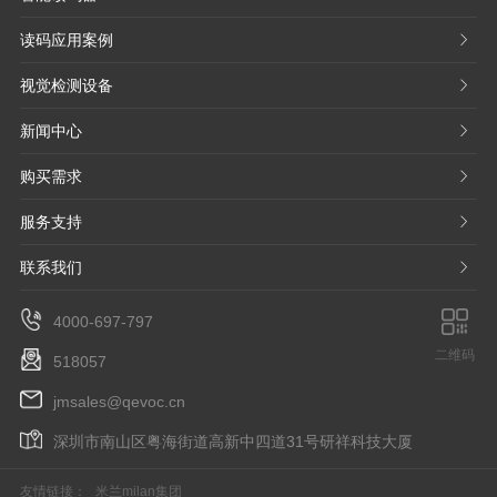
读码应用案例
𐃮
视觉检测设备
𐃮
新闻中心
𐃮
购买需求
𐃮
服务支持
𐃮
联系我们
𐃮
4000-697-797
二维码
518057
jmsales@qevoc.cn
深圳市南山区粤海街道高新中四道31号研祥科技大厦
友情链接：
米兰milan集团