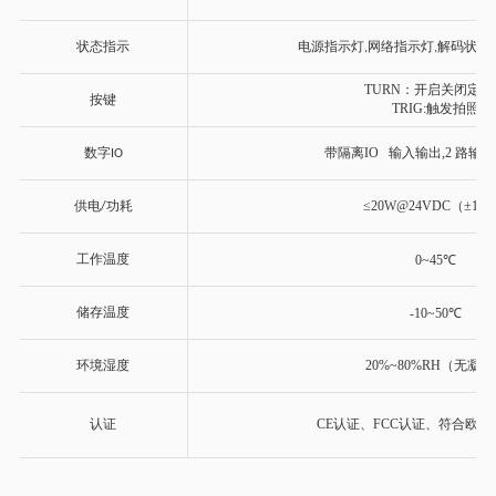
状态指示
电源指示灯
网络指示灯
解码状态
,
,
TURN：开启关闭定位
按键
TRIG:触发拍照
数字
带隔离IO 输入输出,2 路输入
IO
供电
功耗
≤20W@24VDC（±10
/
工作温度
0~45℃
储存温度
-10~50℃
环境湿度
20%~80%RH（无凝
认证
CE认证、FCC认证、符合欧盟