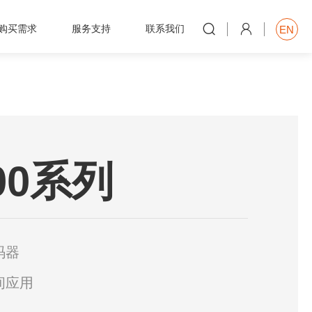


购买需求
服务支持
联系我们
EN

000系列
码器
间应用