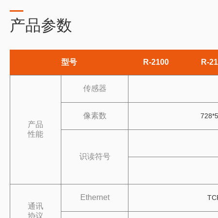
产品参数
型号
R-2100
R-2
传感器
像素数
728*
产品
性能
识读符号
Ethernet
TC
通讯
协议