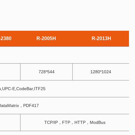
-2380
R-2005H
R-2013H
728*544
1280*1024
UPC-E,CodeBar,ITF25
ataMatrix，PDF417
TCP/IP，FTP，HTTP，ModBus