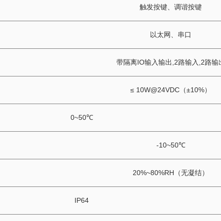
触发按键、调谐按键
以太网、串口
带隔离IO输入输出,2路输入,2路输
≤ 10W@24VDC（±10%）
0~50℃
-10~50℃
20%~80%RH（无凝结）
IP64