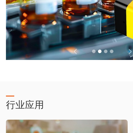

𐃮
行业应用