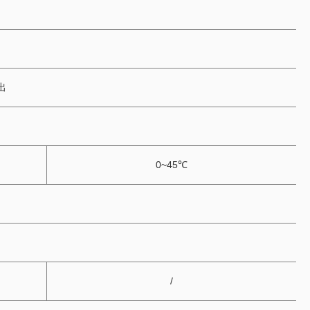
出
0~45℃
/