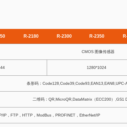
150
R-2180
R-2300
R-2350
R
CMOS 图像传感器
544
1280*1024
条形码：Code128,Code39,Code93,EAN13,EAN8,UPC-A,
二维码：QR,MicroQR,DataMatrix（ECC200）,GS1 D
P/IP，FTP，HTTP，ModBus，PROFINET，EtherNet/IP