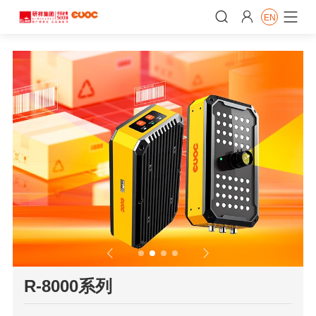


EN


𐃮
R-8000系列