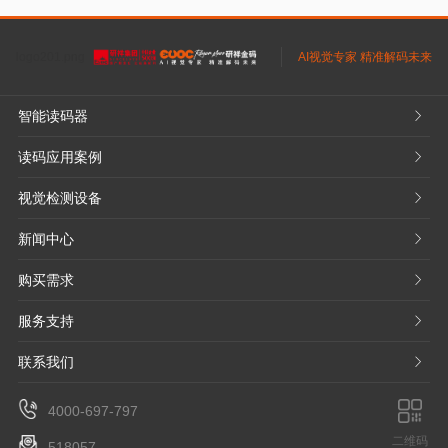
logo201.png
AI视觉专家 精准解码未来
智能读码器
𐃮
读码应用案例
𐃮
视觉检测设备
𐃮
新闻中心
𐃮
购买需求
𐃮
服务支持
𐃮
联系我们
𐃮
4000-697-797
二维码
518057