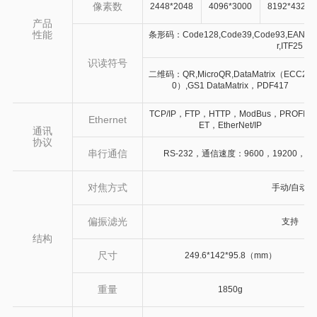
像素数
2448*2048
4096*3000
8192*4320
产品
性能
条形码：Code128,Code39,Code93,EAN13,
r,ITF25
识读符号
二维码：QR,MicroQR,DataMatrix（ECC20
0）,GS1 DataMatrix，PDF417
TCP/IP，FTP，HTTP，ModBus，PROFIN
Ethernet
ET，EtherNet/IP
通讯
协议
串行通信
RS-232，通信速度：9600，19200，384
对焦方式
手动/自动
偏振滤光
支持
结构
尺寸
249.6*142*95.8（mm）
重量
1850g