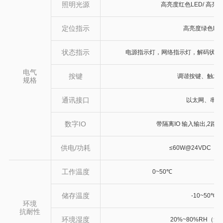
照明光源
高亮度红色LED/ 高亮
定位指示
高亮度绿色LE
状态指示
电源指示灯，网络指示灯，解码状态
电气
按键
调谐按键、触发
规格
通讯接口
以太网、串口
数字IO
带隔离IO 输入输出,2路
供电/功耗
≤60W@24VDC（±
工作温度
0~50℃
储存温度
-10~50℃
环境
抗耐性
环境湿度
20%~80%RH（