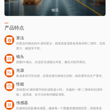
物流
产品特点
算法
内置业内领先的AI 读码算法，精准高效读取各类条码和二维码，无惧
脏污、破损等干扰。
镜头
搭载FA 镜头，自适应完成镜头对焦，傻瓜式程序调试。
光源
集成多组可控光源，实现光源分路独立控制，响应柔性化生产需求。
性能
高精度mil 级软硬件轻松读取超小码； 卓越的一维/ 二维条码识读性
能； 超高速、全方位的条码捕捉读取。
传感器
快速响应的影像传感器，确保每一个图像质量精细优异，高精准读