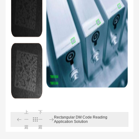
上
下
Rectangular DM Code Reading

一

一

Application Solution
篇
篇