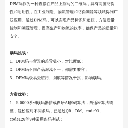
DPM
码作为一种直接在产品上刻写的二维码，具有高度防伪
性和耐用性，在工业制造、物流管理和防伪溯源等领域得到广
DPM
泛应用。通过
码，可以实现产品标识和追踪，方便质量
控制和溯源管理，提高生产和物流的效率，确保产品的质量和
安全。
读码挑战：
1
DPM
、
码与背景的差异极小，对比度低；
2
DPM
、
码不同产品深浅不一，都需要兼容；
3
DPM
、
码极易受脏污、划痕等情况干扰，影响读码。
方案优势：
1
R-6000
AI
、
系列读码器搭载自研
解码算法，自适应算法调
QR
DM
code93
整，轻松应对不同条码，已通过
、
、
、
code128
9
等
种常用条码测试；