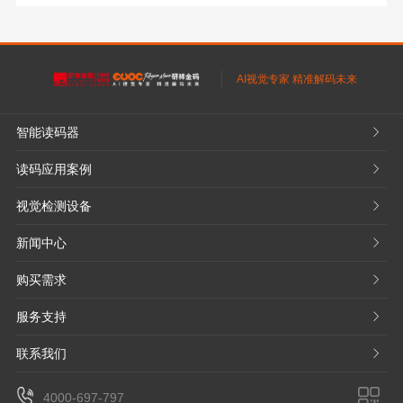
AI视觉专家 精准解码未来
智能读码器
𐃮
读码应用案例
𐃮
视觉检测设备
𐃮
新闻中心
𐃮
购买需求
𐃮
服务支持
𐃮
联系我们
𐃮
4000-697-797